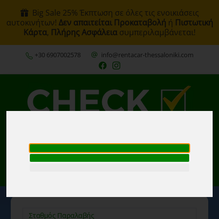
Big Sale 25% Έκπτωση σε όλες τις ενοικιάσεις
αυτοκινήτων!
Δεν απαιτείται Προκαταβολή
ή
Πιστωτική
Κάρτα
,
Πλήρης Ασφάλεια
συμπεριλαμβάνεται!
+30 6907002578
info@rentacar-thessaloniki.com
MENU
ΕΛ
Η Κράτησή μου
Σταθμός Παραλαβής