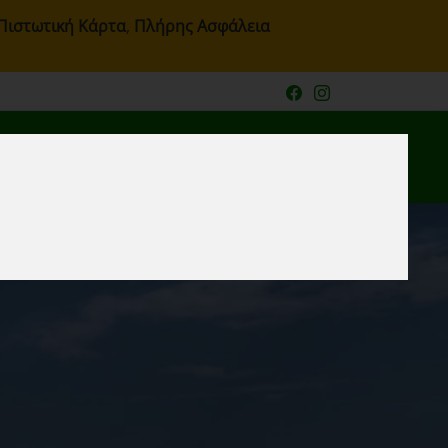
Πιστωτική Κάρτα
,
Πλήρης Ασφάλεια
Επικοινωνία
ΕΛ
Η Κράτησή μου