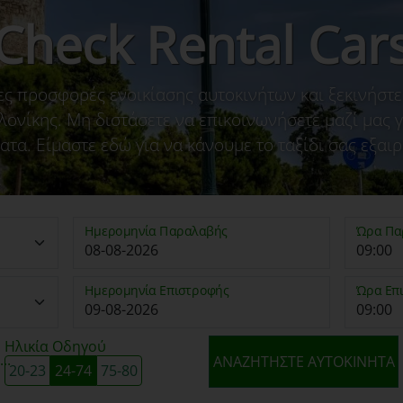
Check Rental Car
ες προσφορές ενοικίασης αυτοκινήτων και ξεκινήστε 
ονίκης. Μη διστάσετε να επικοινωνήσετε μαζί μας γι
ατα. Είμαστε εδώ για να κάνουμε το ταξίδι σας εξαιρ
Ημερομηνία Παραλαβής
Ώρα Πα
Ημερομηνία Επιστροφής
Ώρα Επ
Ηλικία Οδηγού
..
ΑΝΑΖΗΤΉΣΤΕ ΑΥΤΟΚΊΝΗΤΑ
20-23
24-74
75-80