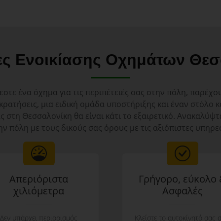
ες Ενοικίασης Οχημάτων Θεσ
εστε ένα όχημα για τις περιπέτειές σας στην πόλη, παρέχο
 κρατήσεις, μια ειδική ομάδα υποστήριξης και έναν στόλ
ας στη Θεσσαλονίκη θα είναι κάτι το εξαιρετικό. Ανακαλύψτ
ην πόλη με τους δικούς σας όρους με τις αξιόπιστες υπηρε
Απεριόριστα
Γρήγορο, εύκολο
χιλιόμετρα
Aσφαλές
Δεν υπάρχει περιορισμός
Κλείστε το αυτοκίνητό σας σ