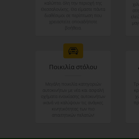
καλύπτει όλη την περιοχή της
χι
Θεσσαλονίκης. Θα είμαστε πάντα
στη
διαθέσιμοι σε περίπτωση που
ελε
χρειαστείτε οποιαδήποτε
μαγ
βοήθεια.
Ποικιλία στόλου
Μεγάλη ποικιλία κατηγοριών
Τρ
αυτοκινήτων με νέα και ασφαλή
κρ
οχήματα ενοικίασης αυτοκινήτων
χ
ικανά να καλύψουν τις ανάγκες
πρ
κινητικότητας των πιο
απαιτητικών πελατών!