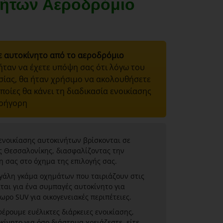
νήτων Αεροδρόμιο
ε αυτοκίνητο από το αεροδρόμιο
 ήταν να έχετε υπόψη σας ότι λόγω του
σίας, θα ήταν χρήσιμο να ακολουθήσετε
ποίες θα κάνει τη διαδικασία ενοικίασης
γρήγορη
 ενοικίασης αυτοκινήτων βρίσκονται σε
ς Θεσσαλονίκης, διασφαλίζοντας την
 σας στο όχημα της επιλογής σας.
εγάλη γκάμα οχημάτων που ταιριάζουν στις
ιται για ένα συμπαγές αυτοκίνητο για
ωρο SUV για οικογενειακές περιπέτειες.
ρουμε ευέλικτες διάρκειες ενοικίασης,
κίνητο για όσο διάστημα χρειάζεστε, είτε