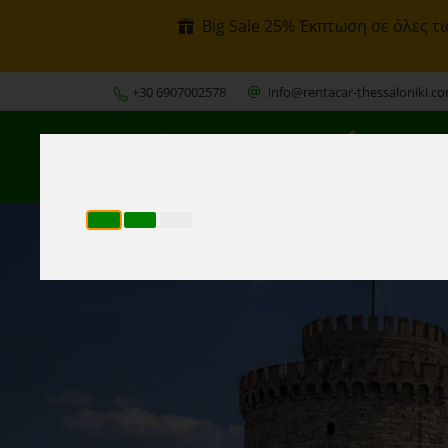
Big Sale 25% Έκπτωση σε όλες τι
+30 6907002578
info@rentacar-thessaloniki.c
Κρ