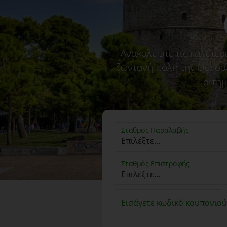
Ανακαλύψτε τις καλύτερ
ζωντανή πόλη της Θεσσαλ
αιτήμ
Σταθμός Παραλαβής
Σταθμός Επιστροφής
Εισάγετε κωδικό κουπονιού.