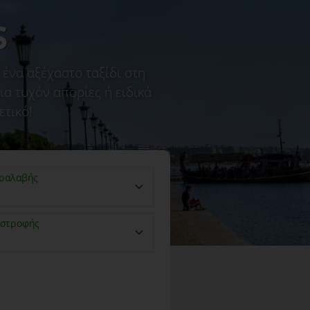
s
ένα αξέχαστο ταξίδι στη
α τυχόν απορίες ή ειδικά
ετικό!
ραλαβής
ιστροφής