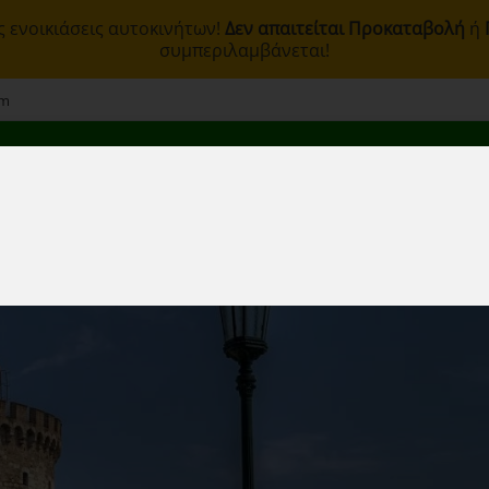
ς ενοικιάσεις αυτοκινήτων!
Δεν απαιτείται Προκαταβολή
ή
συμπεριλαμβάνεται!
om
άτηση
Η Εταιρεία
Σταθμοί
Στόλος
Όροι