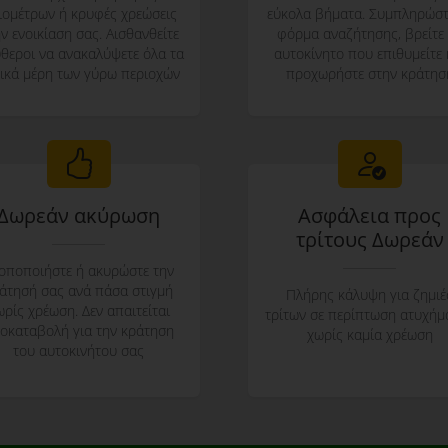
λιομέτρων ή κρυφές χρεώσεις
εύκολα βήματα. Συμπληρώστ
ν ενοικίαση σας. Αισθανθείτε
φόρμα αναζήτησης, βρείτε
ύθεροι να ανακαλύψετε όλα τα
αυτοκίνητο που επιθυμείτε 
ικά μέρη των γύρω περιοχών
προχωρήστε στην κράτησ
Δωρεάν ακύρωση
Ασφάλεια προς
τρίτους Δωρεάν
οποποιήστε ή ακυρώστε την
άτησή σας ανά πάσα στιγμή
Πλήρης κάλυψη για ζημιέ
ωρίς χρέωση. Δεν απαιτείται
τρίτων σε περίπτωση ατυχήμ
οκαταβολή για την κράτηση
χωρίς καμία χρέωση
του αυτοκινήτου σας