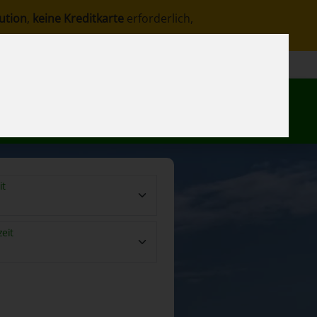
ution
,
keine Kreditkarte
erforderlich,
DE
fe
Kontakt
Meine Reservierung
it
eit