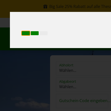
Big Sale 25% Rabatt auf alle Thes
+30 6907002578
info@rentacar-thessaloniki.c
Re
Abholort
Abgabeort
Gutschein-Code eingeben...