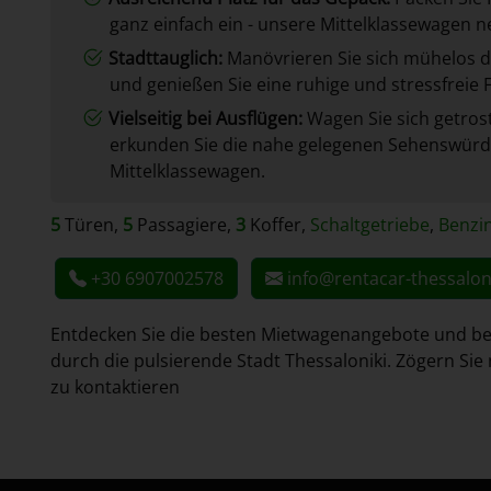
ganz einfach ein - unsere Mittelklassewagen 
Stadttauglich:
Manövrieren Sie sich mühelos d
und genießen Sie eine ruhige und stressfreie F
Vielseitig bei Ausflügen:
Wagen Sie sich getros
erkunden Sie die nahe gelegenen Sehenswürd
Mittelklassewagen.
5
Türen,
5
Passagiere,
3
Koffer,
Schaltgetriebe
,
Benzi
+30 6907002578
info@rentacar-thessalon
Entdecken Sie die besten Mietwagenangebote und beg
durch die pulsierende Stadt Thessaloniki. Zögern Si
zu kontaktieren