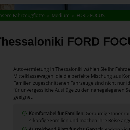
nsere Fahrzeugflotte
Medium
FORD FOCUS
Thessaloniki FORD FO
Autovermietung in Thessaloniki wählen Sie Ihr Fahr
Mittelklassewagen, die die perfekte Mischung aus Kom
Familien zugeschnittenen Fahrzeuge sind nicht nur id
für unvergessliche Ausflüge zu den nahegelegenen S
geeignet.
Komfortabel für Familien:
Geräumige Innenräu
4-köpfige Familien und machen Ihre Reise an
Ausreichend Platz für das Gepäck:
Packen Sie 