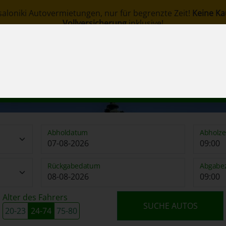
saloniki Autovermietungen, nur für begrenzte Zeit!
Keine Ka
Vollversicherung
inklusive!
om
servierung
Über uns
Stationen
Flotte
Begrif
Abholdatum
Abholze
Rückgabedatum
Abgabez
Alter des Fahrers
SUCHE AUTOS
20-23
24-74
75-80