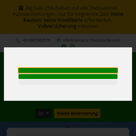
Big Sale 25% Rabatt auf alle Thessaloniki
Autovermietungen, nur für begrenzte Zeit!
Keine
Kaution
,
keine Kreditkarte
erforderlich,
Vollversicherung
inklusive!
+30 6907002578
info@rentacar-thessaloniki.com
MENU
DE
Meine Reservierung