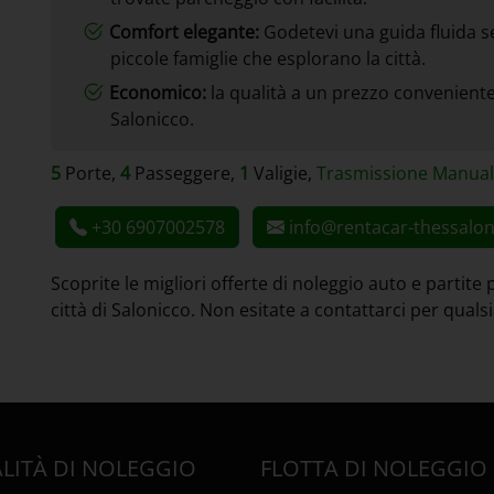
Comfort elegante:
Godetevi una guida fluida 
piccole famiglie che esplorano la città.
Economico:
la qualità a un prezzo conveniente
Salonicco.
5
Porte,
4
Passeggere,
1
Valigie,
Trasmissione Manua
+30 6907002578
info@rentacar-thessalon
Scoprite le migliori offerte di noleggio auto e partite
città di Salonicco. Non esitate a contattarci per qual
LITÀ DI NOLEGGIO
FLOTTA DI NOLEGGIO