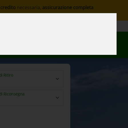
 credito
necessaria,
assicurazione completa
i
Contatto
IT
Mia Prenotazione
i Ritiro
i Riconsegna