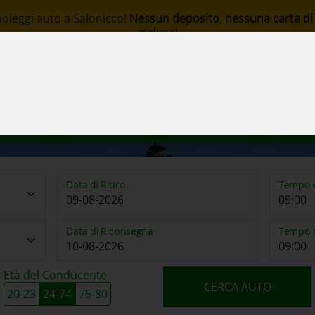
noleggi auto a Salonicco!
Nessun deposito
,
nessuna carta di
inclusa!
om
enotazione
L' Azienda
Stazioni
Flotta
Termin
Data di Ritiro
Tempo d
Data di Riconsegna
Tempo d
Età del Conducente
CERCA AUTO
20-23
24-74
75-80