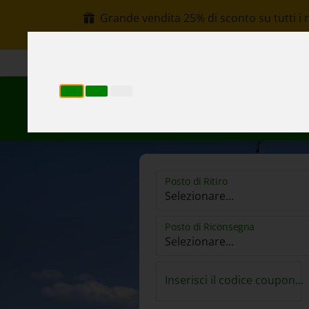
Grande vendita 25% di sconto su tutti i 
+30 6907002578
info@rentacar-thessaloniki.c
Pr
Posto di Ritiro
Posto di Riconsegna
Inserisci il codice coupon...