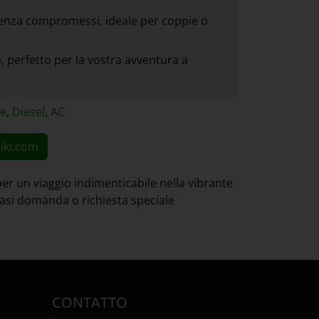
senza compromessi, ideale per coppie o
, perfetto per la vostra avventura a
le
,
Diesel
,
AC
iki.com
 per un viaggio indimenticabile nella vibrante
siasi domanda o richiesta speciale
CONTATTO