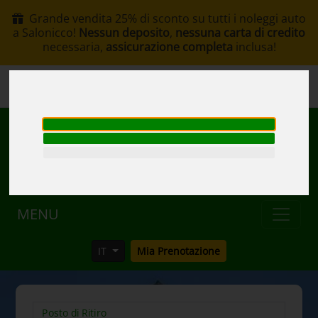
Grande vendita 25% di sconto su tutti i noleggi auto
a Salonicco!
Nessun deposito
,
nessuna carta di credito
necessaria,
assicurazione completa
inclusa!
+30 6907002578
info@rentacar-thessaloniki.com
MENU
IT
Mia Prenotazione
Posto di Ritiro