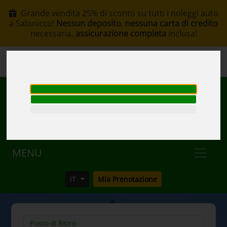
Grande vendita 25% di sconto su tutti i noleggi auto
a Salonicco!
Nessun deposito
,
nessuna carta di credito
necessaria,
assicurazione completa
inclusa!
+30 6907002578
info@rentacar-thessaloniki.com
MENU
IT
Mia Prenotazione
Posto di Ritiro