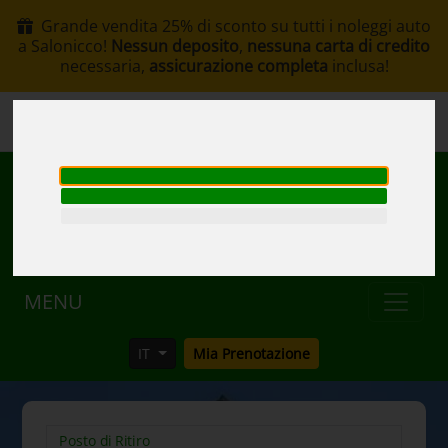
Grande vendita 25% di sconto su tutti i noleggi auto
a Salonicco!
Nessun deposito
,
nessuna carta di credito
necessaria,
assicurazione completa
inclusa!
+30 6907002578
info@rentacar-thessaloniki.com
MENU
IT
Mia Prenotazione
Posto di Ritiro