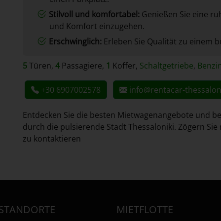
Stilvoll und komfortabel:
Genießen Sie eine ruh
und Komfort einzugehen.
Erschwinglich:
Erleben Sie Qualität zu einem b
5
Türen,
4
Passagiere,
1
Koffer,
Schaltgetriebe
,
Benzi
+30 6907002578
info@rentacar-thessalon
Entdecken Sie die besten Mietwagenangebote und beg
durch die pulsierende Stadt Thessaloniki. Zögern Si
zu kontaktieren
TSTANDORTE
MIETFLOTTE