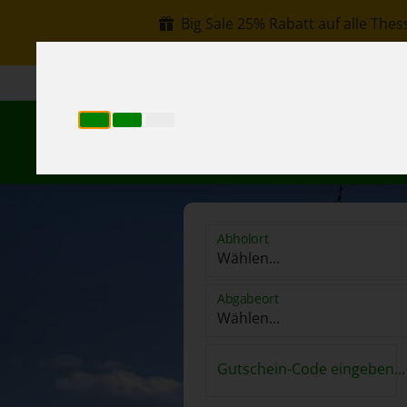
Big Sale 25% Rabatt auf alle Thes
+30 6907002578
info@rentacar-thessaloniki.c
Re
Abholort
Abgabeort
Gutschein-Code eingeben...