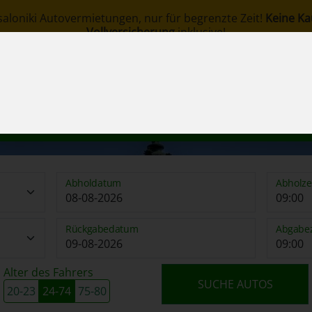
saloniki Autovermietungen, nur für begrenzte Zeit!
Keine Ka
Vollversicherung
inklusive!
om
servierung
Über uns
Stationen
Flotte
Begrif
Abholdatum
Abholze
Rückgabedatum
Abgabez
Alter des Fahrers
SUCHE AUTOS
20-23
24-74
75-80