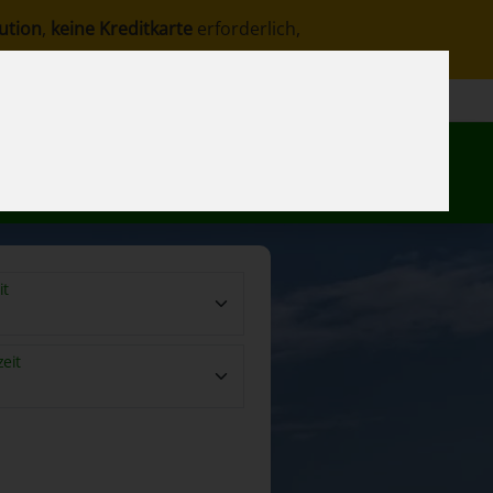
ution
,
keine Kreditkarte
erforderlich,
DE
fe
Kontakt
Meine Reservierung
it
eit