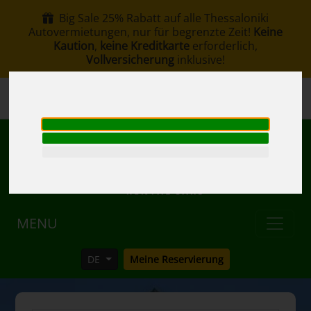
Big Sale 25% Rabatt auf alle Thessaloniki
Autovermietungen, nur für begrenzte Zeit!
Keine
Kaution
,
keine Kreditkarte
erforderlich,
Vollversicherung
inklusive!
+30 6907002578
info@rentacar-thessaloniki.com
MENU
DE
Meine Reservierung