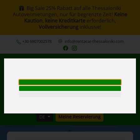
Big Sale 25% Rabatt auf alle Thessaloniki
Autovermietungen, nur für begrenzte Zeit!
Keine
Kaution
,
keine Kreditkarte
erforderlich,
Vollversicherung
inklusive!
+30 6907002578
info@rentacar-thessaloniki.com
MENU
DE
Meine Reservierung