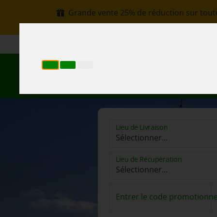
Grande vente 25% de réduction sur toute
+30 6907002578
info@rentacar-thessaloniki.c
Rés
Lieu de Livraison
Lieu de Récupération
Entrer le code promotionnel