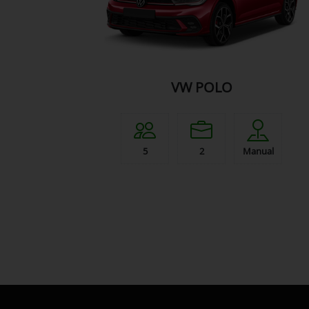
VW POLO
5
2
Manual