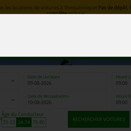
s les locations de voitures à Thessalonique!
Pas de dépôt
,
complète
incluse!
om
ervation
L' Entreprise
Stations
Flotte
Terme
Date de Livraison
Heure L
Date de Récupération
Heure R
Âge du Conducteur
...
RECHERCHER VOITURES
20-23
24-74
75-80