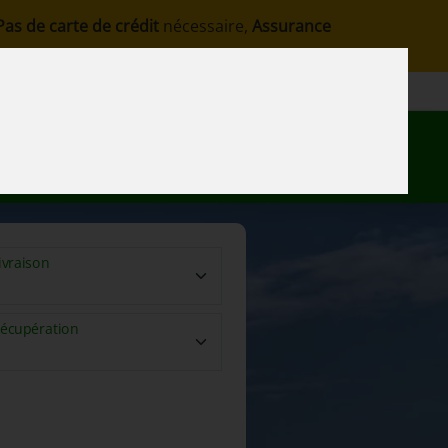
Pas de carte de crédit
nécessaire,
Assurance
s
Contacter
FR
Ma Réservation
ivraison
écupération