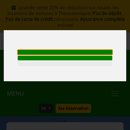
Grande vente 25% de réduction sur toutes les
locations de voitures à Thessalonique!
Pas de dépôt
,
Pas de carte de crédit
nécessaire,
Assurance complète
incluse!
+30 6907002578
info@rentacar-thessaloniki.com
MENU
FR
Ma Réservation