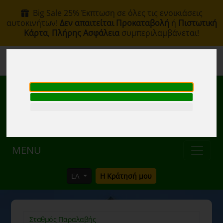
Big Sale 25% Έκπτωση σε όλες τις ενοικιάσεις
αυτοκινήτων!
Δεν απαιτείται Προκαταβολή
ή
Πιστωτική
Κάρτα
,
Πλήρης Ασφάλεια
συμπεριλαμβάνεται!
+30 6907002578
info@rentacar-thessaloniki.com
MENU
ΕΛ
Η Κράτησή μου
Σταθμός Παραλαβής