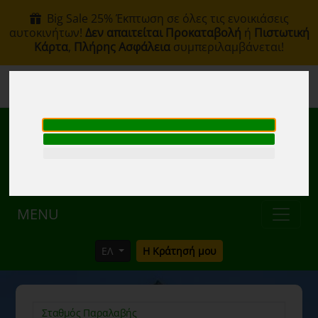
Big Sale 25% Έκπτωση σε όλες τις ενοικιάσεις
αυτοκινήτων!
Δεν απαιτείται Προκαταβολή
ή
Πιστωτική
Κάρτα
,
Πλήρης Ασφάλεια
συμπεριλαμβάνεται!
+30 6907002578
info@rentacar-thessaloniki.com
MENU
ΕΛ
Η Κράτησή μου
Σταθμός Παραλαβής