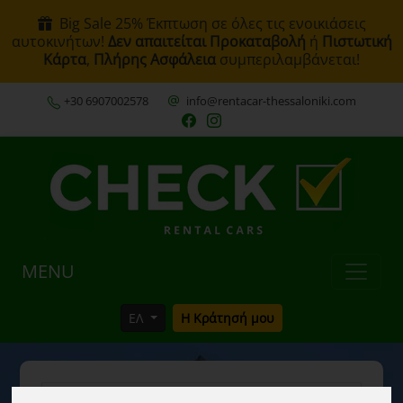
Big Sale 25% Έκπτωση σε όλες τις ενοικιάσεις
αυτοκινήτων!
Δεν απαιτείται Προκαταβολή
ή
Πιστωτική
Κάρτα
,
Πλήρης Ασφάλεια
συμπεριλαμβάνεται!
+30 6907002578
info@rentacar-thessaloniki.com
MENU
ΕΛ
Η Κράτησή μου
Σταθμός Παραλαβής